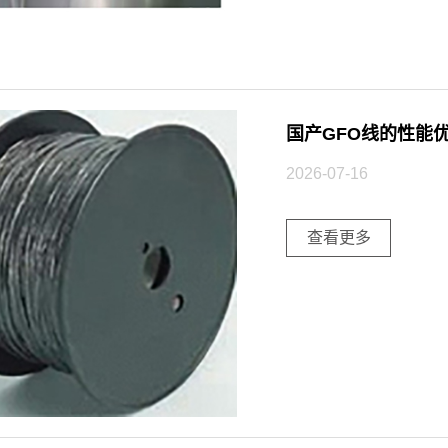
国产GFO线的性能
2026-07-16
查看更多