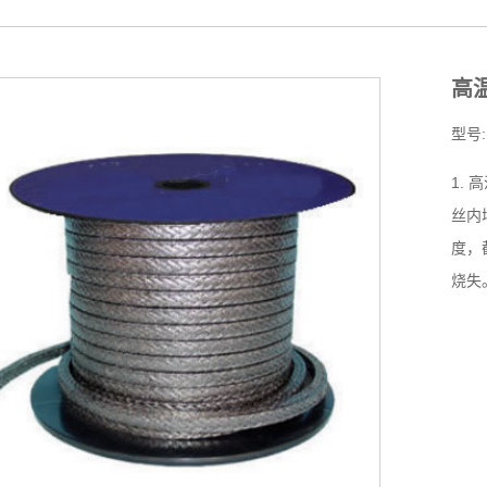
高
型号:
1.
丝内
度，
烧失