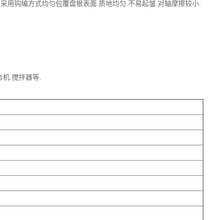
部镍丝网采用钩编方式均匀包覆盘根表面.质地均匀.不易起皱.对轴摩擦较小.
合机.搅拌器等.