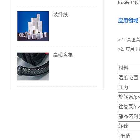
kaxite
玻纤线
应用领域:
> 1. 
>2. 应
高碳盘根
材料
温度范围
压力
旋转泵/p
往复泵/p
静态密封(
转速
PH值