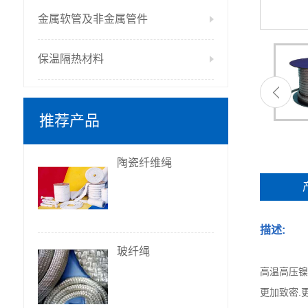
金属软管及非金属管件
保温隔热材料
推荐产品
陶瓷纤维绳
描述:
玻纤绳
高温高压镍
更加致密.