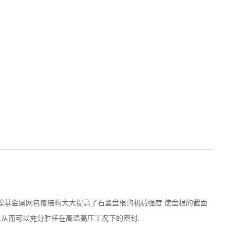
镍基金属网包覆结构大大提高了石墨盘根的机械强度.使盘根的截面
.从而可以充分胜任在高温高压工况下的密封.