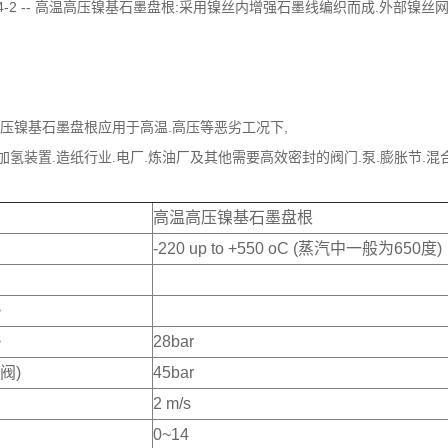
 P404-2 -- 高温高压镍基石墨盘根:采用镍丝内增强石墨线编织而成.外
高温高压镍基石墨盘根应用于高温.高压等恶劣工况下,
用于加氢装置.造纸行业.电厂.炼油厂及其他需要高效密封的阀门.泵.膨胀节.混
高温高压镍基石墨盘根
-220 up to +550 oC (蒸汽中一般为650度)
>
>
28bar
阀)
45bar
2 m/s
0~14