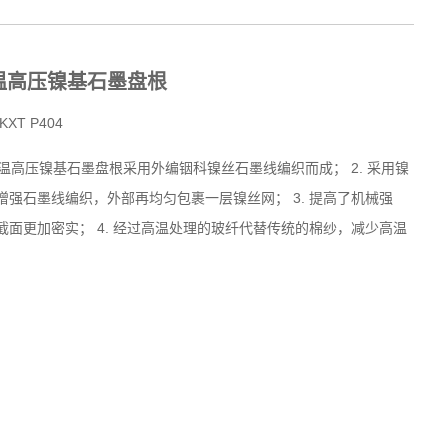
温高压镍基石墨盘根
KXT P404
 高温高压镍基石墨盘根采用外编铟科镍丝石墨线编织而成； 2. 采用镍
增强石墨线编织，外部再均匀包裹一层镍丝网； 3. 提高了机械强
截面更加密实； 4. 经过高温处理的玻纤代替传统的棉纱，减少高温
。