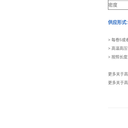
密度
供应形式:
> 每卷5或
> 高温高压
> 按照长
更多关于高
更多关于高